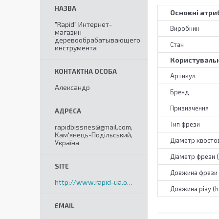
Основні атри
"Rapid" Интернет-
Виробник
магазин
деревообрабатывающего
Стан
инструмента
Користувальн
Артикул
Александр
Бренд
Призначення
Тип фрези
rapidbissnes@gmail.com,
Кам'янець-Подільський,
Діаметр хвостов
Україна
Діаметр фрези 
Довжина фрези 
http://www.rapid-ua.org
Довжина різу (h