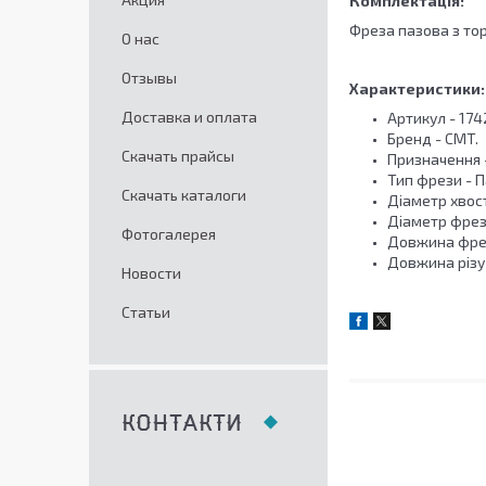
Комплектація:
Фреза пазова з то
О нас
Отзывы
Характеристики:
Доставка и оплата
Артикул - 174
Бренд - CMT.
Скачать прайсы
Призначення -
Тип фрези - 
Скачать каталоги
Діаметр хвост
Діаметр фрези
Фотогалерея
Довжина фрези
Довжина різу 
Новости
Статьи
КОНТАКТИ