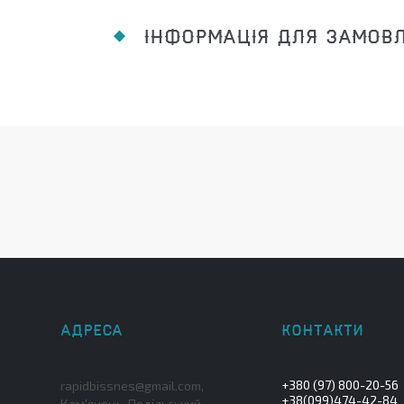
ІНФОРМАЦІЯ ДЛЯ ЗАМОВ
+380 (97) 800-20-56
rapidbissnes@gmail.com,
+38(099)474-42-84
Кам'янець-Подільський,