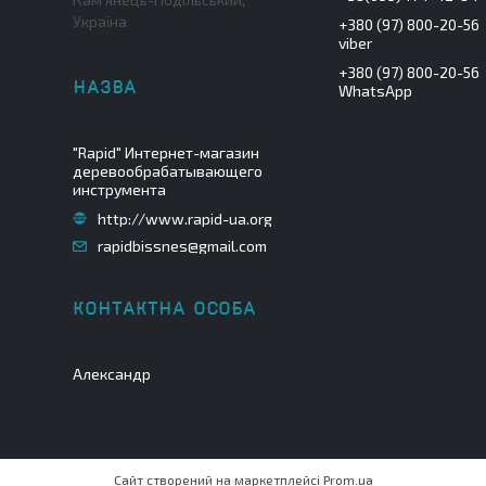
Україна
+380 (97) 800-20-56
viber
+380 (97) 800-20-56
WhatsApp
"Rapid" Интернет-магазин
деревообрабатывающего
инструмента
http://www.rapid-ua.org
rapidbissnes@gmail.com
Александр
Сайт створений на маркетплейсі
Prom.ua