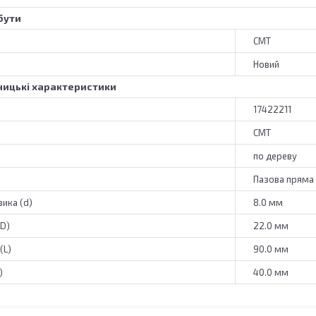
бути
CMT
Новий
ицькі характеристики
17422211
CMT
по дереву
Пазова пряма
ика (d)
8.0 мм
(D)
22.0 мм
(L)
90.0 мм
)
40.0 мм