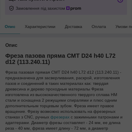
Замовлення під захистом
Опис
Характеристики
Доставка
Оплата
Умови п
Опис
Фреза пазова пряма CMT D24 h40 L72
d12 (113.240.11)
Фреза пазовая прямая CMT D24 h40 L72 d12 (113.240.11) -
предназначена для засверливания, раскрой, изготовления
пазов и соединений в таких материалах как: твердая
древесина и дерево проходные материалы Фреза
изготовлена из высококачественного твердого сплава HM
стали и оснащена 2 режущими спиралями и плюс одним
дополнительным торцевым зубом. Фреза имеет правое
вращение. Фрезу возможно использовать на фрезерных
станках з CNC, ручных
фрезерах
с зажимными патронами и
адаптерами. Диаметр фрезы составляет - 24 мм, ее длина
реза - 40 мм, фреза имеет длину - 72 мм, а диаметр