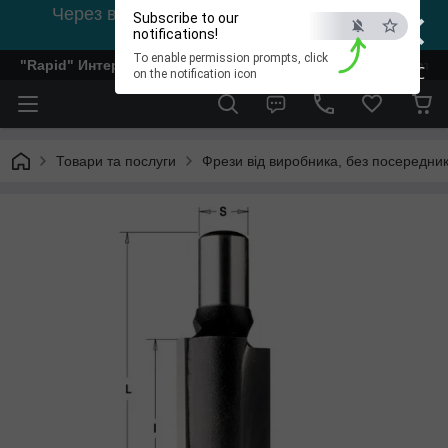
×
Через відсутність світла, зв'язок на viber
Subscribe to our
0978002056
notifications!
To enable permission prompts, click
"Rapid" Интернет-магазин деревообрабатывающего инстр
ESC
on the notification icon
Товари та послуги
Фрези від виробника, без посередник