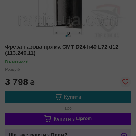
Фреза пазова пряма CMT D24 h40 L72 d12
(113.240.11)
В наявності
Роздріб
3 798
₴
Купити
або
Купити з
Що таке купити з Пром?