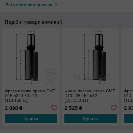
Всі умови повернення
Подібні товари компанії
Фреза пазова пряма CMT
Фреза пазова пряма CMT
Фре
D15 h32 L60 d12
D13 h26 L52 d12
D14 
(113.150.11)
(113.130.11)
(113
2 898
2 525
2 9
₴
₴
Купити
Купити