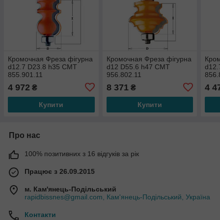
Кромочная Фреза фігурна
Кромочная Фреза фігурна
Кром
d12.7 D23.8 h35 СМТ
d12 D55.6 h47 СМТ
d12.
855.901.11
956.802.11
856.
4 972
8 371
4 4
₴
₴
Купити
Купити
Про нас
100% позитивних з 16 відгуків за рік
Працює з 26.09.2015
м. Кам'янець-Подільський
rapidbissnes@gmail.com, Кам'янець-Подільський, Україна
Контакти