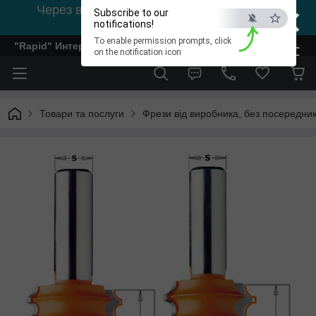
×
Через відсутність світла, зв'язок на viber
Subscribe to our
0978002056
notifications!
To enable permission prompts, click
"Rapid" Интернет-магазин деревообрабатывающего инстр
ESC
on the notification icon
Товари та послуги
Фрези від виробника, без посередник