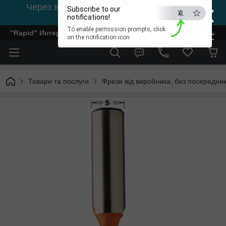
×
Через відсутність світла, зв'язок на viber
Subscribe to our
0978002056
notifications!
To enable permission prompts, click
"Rapid" Интернет-магазин деревообрабатывающего инстр
ESC
on the notification icon
Товари та послуги
Фрези від виробника, без посередник