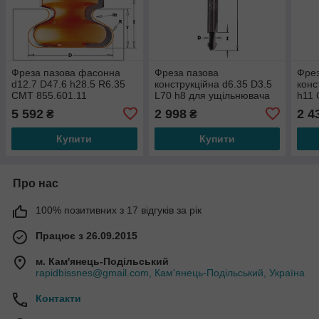
Фреза пазова фасонна
Фреза пазова
Фрез
d12.7 D47.6 h28.5 R6.35
конструкційна d6.35 D3.5
конс
СМТ 855.601.11
L70 h8 для ущільнювача
h11 
2-х стороння СМТ
5 592
2 998
2 4
₴
₴
813.001.11
Купити
Купити
Про нас
100% позитивних з 17 відгуків за рік
Працює з 26.09.2015
м. Кам'янець-Подільський
rapidbissnes@gmail.com, Кам'янець-Подільський, Україна
Контакти