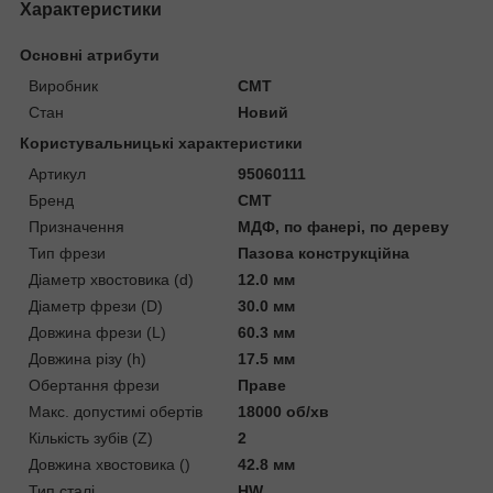
Характеристики
Основні атрибути
Виробник
CMT
Стан
Новий
Користувальницькі характеристики
Артикул
95060111
Бренд
CMT
Призначення
МДФ, по фанері, по дереву
Тип фрези
Пазова конструкційна
Діаметр хвостовика (d)
12.0 мм
Діаметр фрези (D)
30.0 мм
Довжина фрези (L)
60.3 мм
Довжина різу (h)
17.5 мм
Обертання фрези
Праве
Макс. допустимі обертів
18000 об/хв
Кількість зубів (Z)
2
Довжина хвостовика ()
42.8 мм
Тип сталі
HW