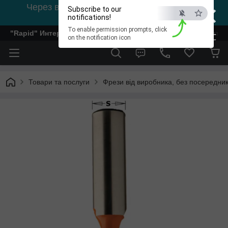
×
Через відсутність світла, зв'язок на viber
Subscribe to our
0978002056
notifications!
To enable permission prompts, click
"Rapid" Интернет-магазин деревообрабатывающего инстр
ESC
on the notification icon
Товари та послуги
Фрези від виробника, без посередник