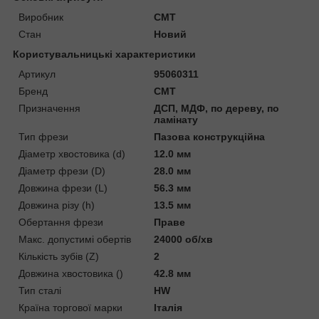
Виробник
CMT
Стан
Новий
Користувальницькі характеристики
Артикул
95060311
Бренд
CMT
Призначення
ДСП, МДФ, по дереву, по
ламінату
Тип фрези
Пазова конструкційна
Діаметр хвостовика (d)
12.0 мм
Діаметр фрези (D)
28.0 мм
Довжина фрези (L)
56.3 мм
Довжина різу (h)
13.5 мм
Обертання фрези
Праве
Макс. допустимі обертів
24000 об/хв
Кількість зубів (Z)
2
Довжина хвостовика ()
42.8 мм
Тип сталі
HW
Країна торгової марки
Італія