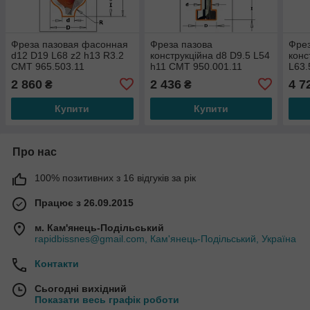
Фреза пазовая фасонная
Фреза пазова
Фрез
d12 D19 L68 z2 h13 R3.2
конструкційна d8 D9.5 L54
конс
СМТ 965.503.11
h11 CMT 950.001.11
L63.
СМТ 
2 860
2 436
4 7
₴
₴
Купити
Купити
Про нас
100% позитивних з 16 відгуків за рік
Працює з 26.09.2015
м. Кам'янець-Подільський
rapidbissnes@gmail.com, Кам'янець-Подільський, Україна
Контакти
Сьогодні вихідний
Показати весь графік роботи