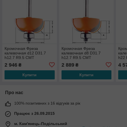
Кромочная Фреза
Кромочная Фреза
Кро
калевочная d12 D31.7
калевочная d8 D31.7
кале
h12.7 R9.5 СМТ
h12.7 R9.5 СМТ
h22 
937.786.11
937.286.11
2 946
2 889
4 5
₴
₴
Купити
Купити
Про нас
100% позитивних з 16 відгуків за рік
Працює з 26.09.2015
м. Кам'янець-Подільський