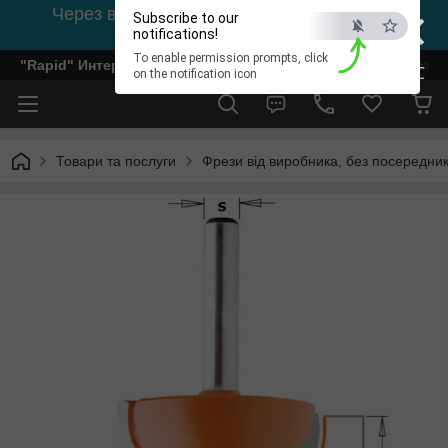
×
Через відсутність світла, зв'язок на viber
Subscribe to our
0978002056
notifications!
To enable permission prompts, click
"Rapid" Интернет-магазин деревообрабатывающего инстр
ESC
on the notification icon
Товари та послуги
Фрези від виробника, без посередник