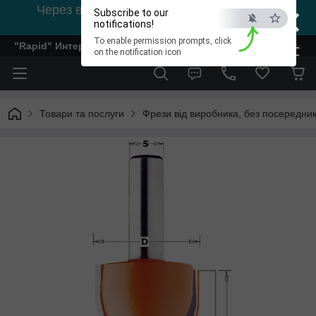
×
Через відсутність світла, зв'язок на viber
Subscribe to our
0978002056
notifications!
To enable permission prompts, click
"Rapid" Интернет-магазин деревообрабатывающего инстр
ESC
on the notification icon
Товари та послуги
Фрези від виробника, без посередник