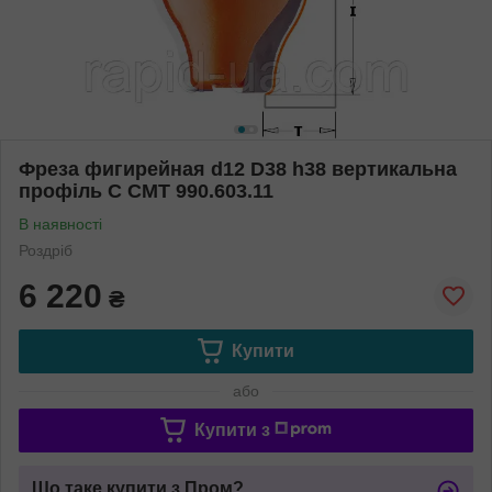
Фреза фигирейная d12 D38 h38 вертикальна
профіль C СМТ 990.603.11
В наявності
Роздріб
6 220
₴
Купити
або
Купити з
Що таке купити з Пром?