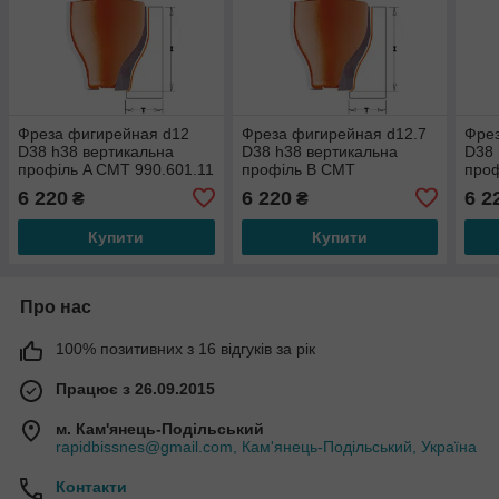
Фреза фигирейная d12
Фреза фигирейная d12.7
Фре
D38 h38 вертикальна
D38 h38 вертикальна
D38 
профіль A СМТ 990.601.11
профіль B СМТ
про
890.602.11
990.
6 220
6 220
6 2
₴
₴
Купити
Купити
Про нас
100% позитивних з 16 відгуків за рік
Працює з 26.09.2015
м. Кам'янець-Подільський
rapidbissnes@gmail.com, Кам'янець-Подільський, Україна
Контакти