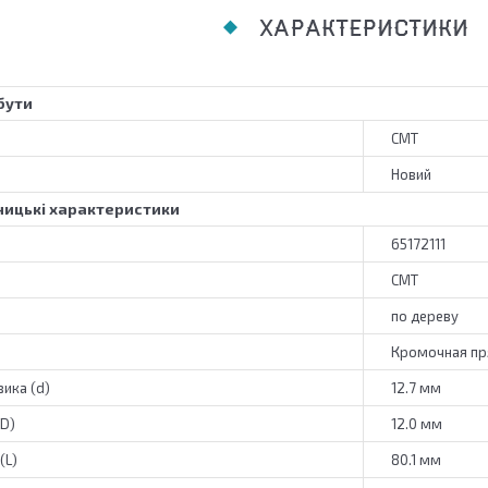
ХАРАКТЕРИСТИКИ
бути
CMT
Новий
ицькі характеристики
65172111
CMT
по дереву
Кромочная п
ика (d)
12.7 мм
(D)
12.0 мм
(L)
80.1 мм