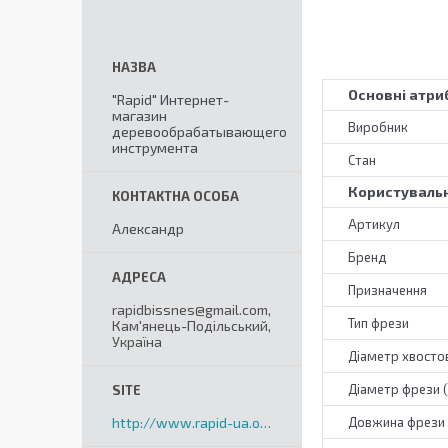
Основні атри
"Rapid" Интернет-
магазин
Виробник
деревообрабатывающего
инструмента
Стан
Користувальн
Артикул
Александр
Бренд
Призначення
rapidbissnes@gmail.com,
Тип фрези
Кам'янець-Подільський,
Україна
Діаметр хвостов
Діаметр фрези 
http://www.rapid-ua.org
Довжина фрези 