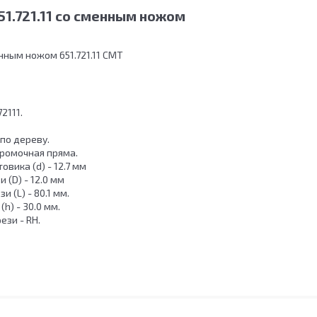
1.721.11 со сменным ножом
нным ножом 651.721.11 CMT
2111.
 по дереву.
Кромочная пряма.
овика (d) - 12.7 мм
 (D) - 12.0 мм
 (L) - 80.1 мм.
(h) - 30.0 мм.
ези - RH.