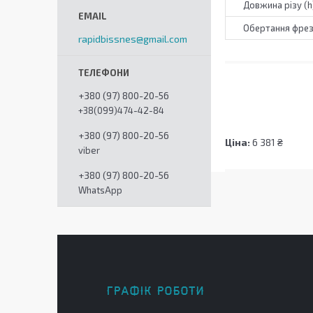
Довжина різу (h
Обертання фре
rapidbissnes@gmail.com
+380 (97) 800-20-56
+38(099)474-42-84
+380 (97) 800-20-56
Ціна:
6 381 ₴
viber
+380 (97) 800-20-56
WhatsApp
ГРАФІК РОБОТИ