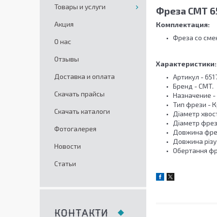
Товары и услуги
Фреза CMT 65
Акция
Комплектация:
Фреза со сме
О нас
Отзывы
Характеристики:
Доставка и оплата
Артикул - 6517
Бренд - CMT.
Скачать прайсы
Назначение -
Тип фрези - 
Скачать каталоги
Діаметр хвост
Діаметр фрези
Фотогалерея
Довжина фрези
Довжина різу 
Новости
Обертання фр
Статьи
КОНТАКТИ