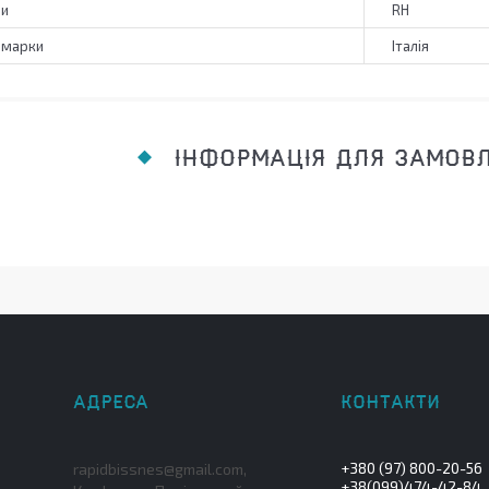
зи
RH
 марки
Італія
ІНФОРМАЦІЯ ДЛЯ ЗАМОВ
+380 (97) 800-20-56
rapidbissnes@gmail.com,
+38(099)474-42-84