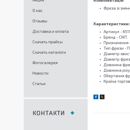
Комплектація:
Фреза зі змін
О нас
Отзывы
Характеристики:
Доставка и оплата
Артикул - 651
Бренд - CMT.
Скачать прайсы
Призначення -
Тип фрези - 
Скачать каталоги
Діаметр хвост
Діаметр фрези
Фотогалерея
Довжина фрези
Довжина різу 
Новости
Обертання фр
Країна торгово
Статьи
КОНТАКТИ