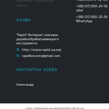
Кам'янець-Подільський,
Україна
+380 (97) 800-20-56
viber
+380 (97) 800-20-56
WhatsApp
"Rapid" Интернет-магазин
деревообрабатывающего
инструмента
http://www.rapid-ua.org
rapidbissnes@gmail.com
Александр
Сайт створений на маркетплейсі
Prom.ua