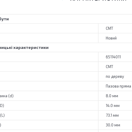
бути
CMT
Новий
ицькі характеристики
65114011
CMT
по дереву
Пазова пряма
ика (d)
8.0 мм
(D)
14.0 мм
(L)
73.1 мм
)
30.0 мм