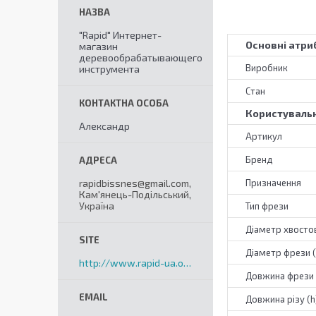
"Rapid" Интернет-
Основні атри
магазин
деревообрабатывающего
Виробник
инструмента
Стан
Користувальн
Александр
Артикул
Бренд
rapidbissnes@gmail.com,
Призначення
Кам'янець-Подільський,
Україна
Тип фрези
Діаметр хвостов
Діаметр фрези 
http://www.rapid-ua.org
Довжина фрези 
Довжина різу (h