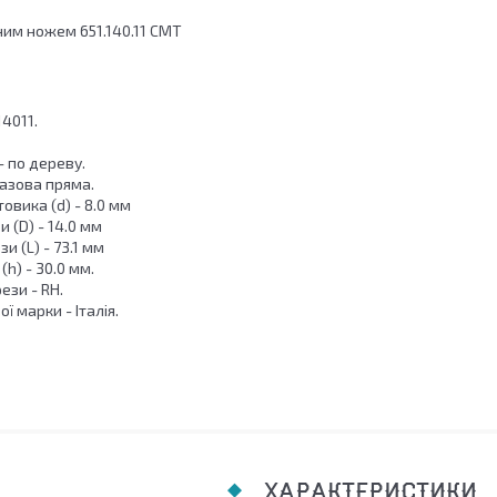
ним ножем 651.140.11 CMT
14011.
 по дереву.
Пазова пряма.
овика (d) - 8.0 мм
 (D) - 14.0 мм
 (L) - 73.1 мм
(h) - 30.0 мм.
ези - RH.
ї марки - Італія.
ХАРАКТЕРИСТИКИ