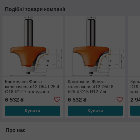
Подібні товари компанії
Кромочная Фреза
Кромочная Фреза
Кром
калевочная d12 D54 h25.4
калевочная d12 D50.8
D19 
O18 R12.7 зі штучного
h25.4 O15 R12.7 зі
кале
каменю СМТ 980.541.11
штучного каменю СМТ
каме
6 532
6 532
2 9
₴
₴
966.601.11
Купити
Купити
Про нас