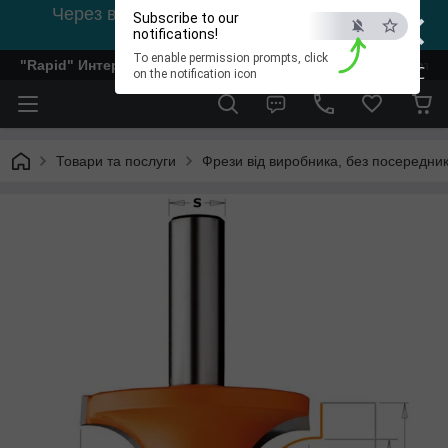
×
Через відсутність світла, зв'язок на viber
Subscribe to our
0978002056
notifications!
To enable permission prompts, click
"Rapid" Интернет-магазин деревообрабатывающего инстр
ESC
on the notification icon
Товари та послуги
Фрези від виробника, без посередник