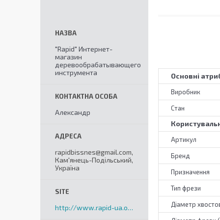
"Rapid" Интернет-
магазин
деревообрабатывающего
инструмента
Основні атри
Виробник
Стан
Александр
Користувальн
Артикул
rapidbissnes@gmail.com,
Бренд
Кам'янець-Подільський,
Україна
Призначення
Тип фрези
Діаметр хвостов
http://www.rapid-ua.org