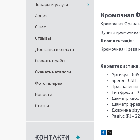
Товары и услуги
Кромочная Ф
Акция
Кромочная Фреза 
О нас
Купити кромочная 
Отзывы
Комплектація:
Кромочная Фреза к
Доставка и оплата
Скачать прайсы
Характеристики:
Скачать каталоги
Артикул - 839
Бренд - CMT.
Фотогалерея
Призначення -
Тип фрези - 
Новости
Діаметр хвост
Діаметр фрези
Статьи
Довжина різу 
Радіус (R) - 2
КОНТАКТИ