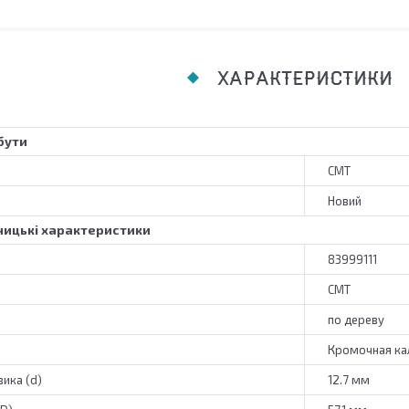
ХАРАКТЕРИСТИКИ
бути
CMT
Новий
ицькі характеристики
83999111
CMT
по дереву
Кромочная ка
ика (d)
12.7 мм