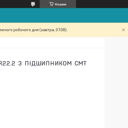
Кошик
жчого робочого дня (завтра, 07.08).
 R22.2 З ПІДШИПНИКОМ СМТ