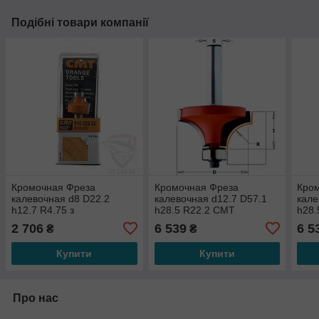
Подібні товари компанії
Кромочная Фреза
Кромочная Фреза
Кро
калевочная d8 D22.2
калевочная d12.7 D57.1
кале
h12.7 R4.75 з
h28.5 R22.2 СМТ
h28.
підшипником СМТ
838.991.11
938.
2 706
6 539
6 5
₴
₴
939.222.11
Купити
Купити
Про нас