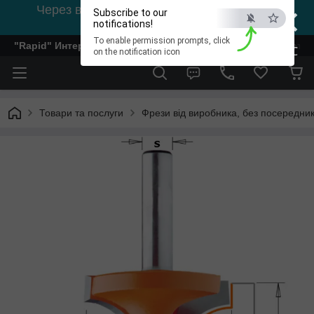
×
Через відсутність світла, зв'язок на viber
Subscribe to our
0978002056
notifications!
To enable permission prompts, click
"Rapid" Интернет-магазин деревообрабатывающего инстр
ESC
on the notification icon
Товари та послуги
Фрези від виробника, без посередник