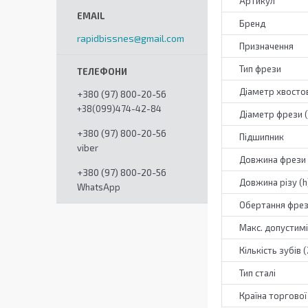
Артикул
Бренд
rapidbissnes@gmail.com
Призначення
Тип фрези
Діаметр хвостов
+380 (97) 800-20-56
+38(099)474-42-84
Діаметр фрези 
+380 (97) 800-20-56
Підшипник
viber
Довжина фрези 
+380 (97) 800-20-56
Довжина різу (h
WhatsApp
Обертання фре
Макс. допустимі
Кількість зубів (
Тип сталі
Країна торгової