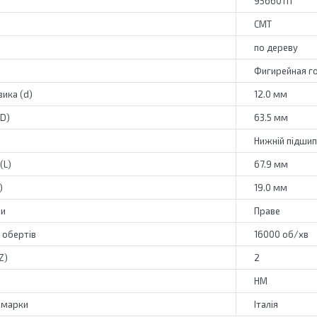
95660111
CMT
по дереву
Фигирейная г
ика (d)
12.0 мм
(D)
63.5 мм
Нижній підши
(L)
67.9 мм
)
19.0 мм
зи
Праве
 обертів
16000 об/хв
Z)
2
HM
 марки
Італія