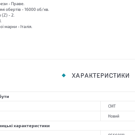
ези - Праве.
мі обертів - 16000 об/хв.
 (Z) - 2.
.
ї марки - Італія.
ХАРАКТЕРИСТИКИ
бути
CMT
Новий
ицькі характеристики