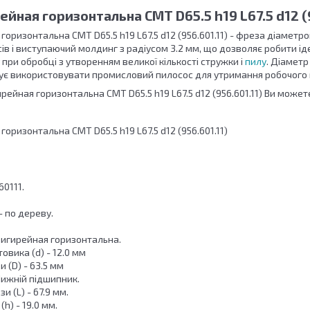
йная горизонтальна СМТ D65.5 h19 L67.5 d12 (9
оризонтальна СМТ D65.5 h19 L67.5 d12 (956.601.11) - фреза діаметро
сів і виступаючий молдинг з радіусом 3.2 мм, що дозволяє робити ід
у при обробці з утворенням великої кількості стружки і
пилу
. Діаметр
є використовувати промисловий пилосос для утримання робочого мі
ейная горизонтальна СМТ D65.5 h19 L67.5 d12 (956.601.11) Ви может
оризонтальна СМТ D65.5 h19 L67.5 d12 (956.601.11)
60111.
 по дереву.
Фигирейная горизонтальна.
овика (d) - 12.0 мм
 (D) - 63.5 мм
Нижній підшипник.
 (L) - 67.9 мм.
h) - 19.0 мм.