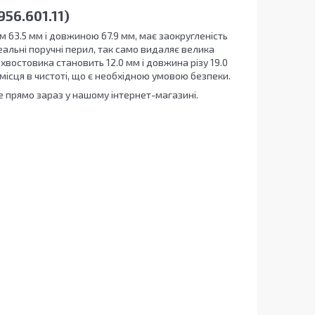
56.601.11)
м 63.5 мм і довжиною 67.9 мм, має заокругленість
еальні поручні перил, так само видаляє велика
 хвостовика становить 12.0 мм і довжина різу 19.0
сця в чистоті, що є необхідною умовою безпеки.
е прямо зараз у нашому інтернет-магазині.