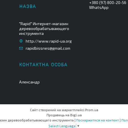
+380 (97) 800-20-56
WhatsApp
"Rapid" Интернет-магазин
деревообрабатывающего
инструмента
http://www.rapid-ua.org
rapidbissnes@gmail.com
Александр
Сайт створений на маркетплейсі
Prom.ua
Продавець на Bigl.ua
"Rapid" Интернет-магазин деревообрабатывающего инструмента |
Поскаржитися на контент
|
Пол
Select Language
▼