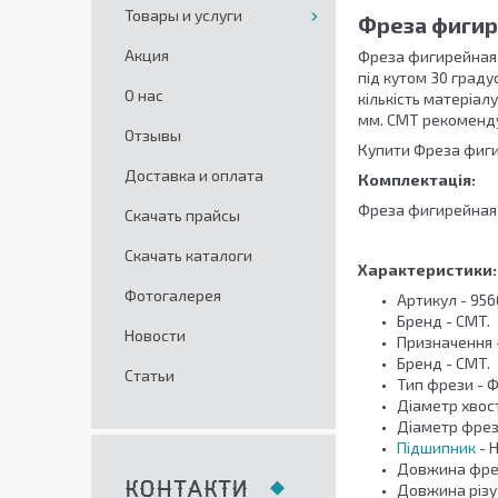
Товары и услуги
Фреза фигире
Акция
Фреза фигирейная г
під кутом 30 граду
О нас
кількість матеріал
мм. CMT рекоменду
Отзывы
Купити Фреза фигир
Доставка и оплата
Комплектація:
Фреза фигирейная г
Скачать прайсы
Скачать каталоги
Характеристики:
Фотогалерея
Артикул - 956
Бренд - CMT.
Новости
Призначення -
Бренд - CMT.
Статьи
Тип фрези - 
Діаметр хвост
Діаметр фрези
Підшипник
- 
Довжина фрези
КОНТАКТИ
Довжина різу (