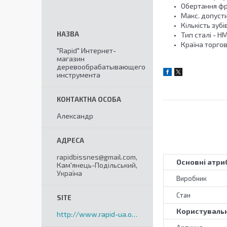
Обертання фр
Макс. допусти
Кількість зубів
Тип сталі - HM
Країна торгово
"Rapid" Интернет-
магазин
деревообрабатывающего
инструмента
Александр
rapidbissnes@gmail.com,
Основні атри
Кам'янець-Подільський,
Україна
Виробник
Стан
Користувальн
http://www.rapid-ua.org