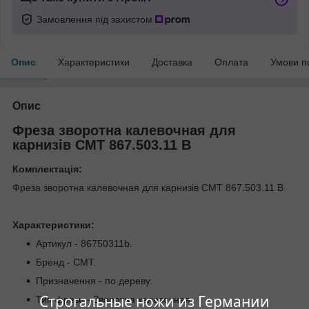
Замовлення під захистом
Опис
Характеристики
Доставка
Оплата
Умови п
Опис
Фреза зворотна калевочная для
карнизів СМТ 867.503.11 B
Комплектація:
Фреза зворотна калевочная для карнизів СМТ 867.503.11 B
Характеристики:
Артикул - 86750311b.
Бренд - CMT.
Призначення - по дереву.
Строгальные ножи из Германии
Тип фрези - Зворотна калевочная.