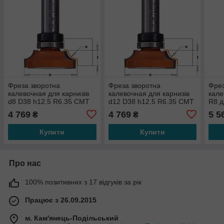
Фреза зворотна
Фреза зворотна
Фрез
калевочная для карнизів
калевочная для карнизів
кале
d8 D38 h12.5 R6.35 СМТ
d12 D38 h12.5 R6.35 СМТ
R8 д
967.101.11 B
967.601.11 B
967.
4 769
4 769
5 5
₴
₴
Купити
Купити
Про нас
100% позитивних з 17 відгуків за рік
Працює з 26.09.2015
м. Кам'янець-Подільський