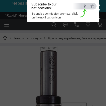
×
Через відсутність світла, зв'язок на viber
Subscribe to our
0978002056
notifications!
To enable permission prompts, click
"Rapid" Интернет-магазин деревообрабатывающего инстр
ESC
on the notification icon
Товари та послуги
Фрези від виробника, без посередник