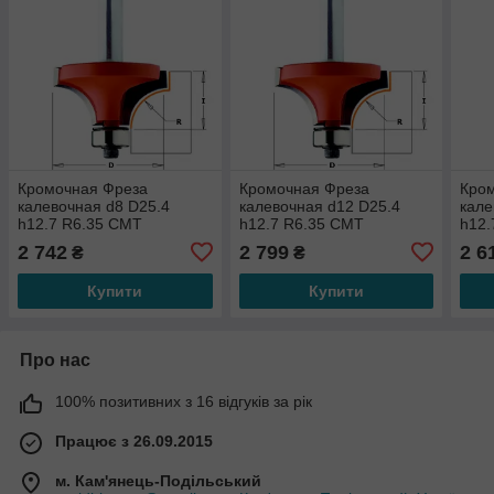
Кромочная Фреза
Кромочная Фреза
Кро
калевочная d8 D25.4
калевочная d12 D25.4
кале
h12.7 R6.35 СМТ
h12.7 R6.35 СМТ
h12.
938.254.11
938.754.11
938.
2 742
2 799
2 6
₴
₴
Купити
Купити
Про нас
100% позитивних з 16 відгуків за рік
Працює з 26.09.2015
м. Кам'янець-Подільський