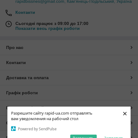
rapidbissnes@gmail.com, Кам'янець-Подільський, Україна
Контакти
Сьогодні працює з 09:00 до 17:00
Показати весь графік роботи
Про нас
Контакти
Доставка та оплата
Графік роботи
Повна версія сайту
×
Разрешите сайту rapid-ua.com отправлять
вам уведомления на рабочий стол
Сайт створено на маркетплейсі
Prom.ua
Powered by SendPulse
Політика конфіденційності