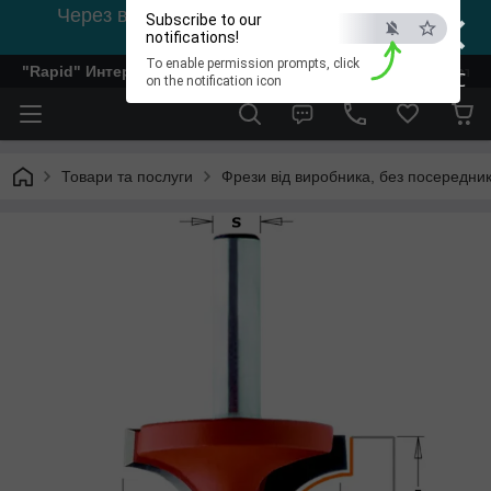
×
Через відсутність світла, зв'язок на viber
Subscribe to our
0978002056
notifications!
To enable permission prompts, click
"Rapid" Интернет-магазин деревообрабатывающего инстр
ESC
on the notification icon
Товари та послуги
Фрези від виробника, без посередник