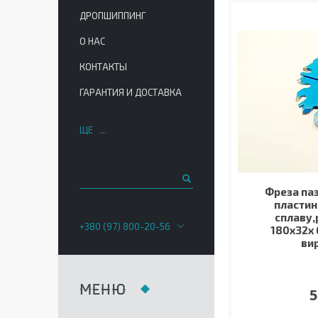
ДРОПШИППИНГ
О НАС
КОНТАКТЫ
ГАРАНТИЯ И ДОСТАВКА
ЩЕ
Фреза паз
пластин
сплаву,
+380 (97) 800-20-56
180х32х 6
ви
5