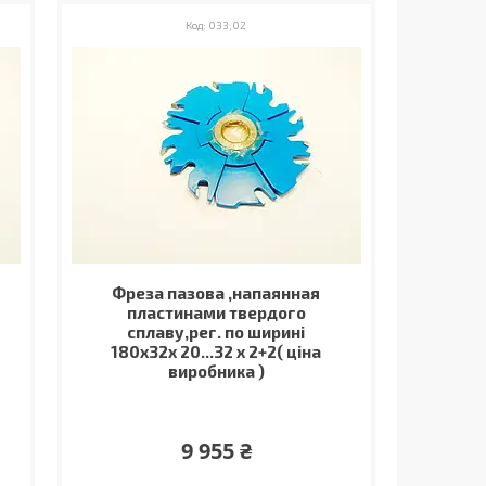
033,02
Фреза пазова ,напаянная
пластинами твердого
сплаву,рег. по ширині
180х32х 20...32 х 2+2( ціна
виробника )
9 955 ₴