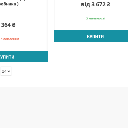
від 3 672 ₴
робника )
В наявності
 364 ₴
КУПИТИ
 замовлення
КУПИТИ