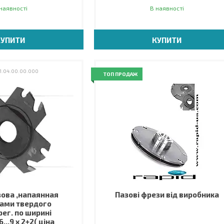
наявності
В наявності
КУПИТИ
КУПИТИ
1.04.00.00.000
ТОП ПРОДАЖ
ова ,напаянная
Пазові фрези від виробника
ами твердого
рег. по ширині
...9 х 2+2( ціна