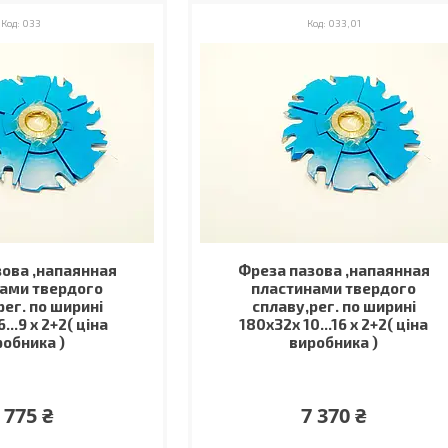
033
033,01
ова ,напаянная
Фреза пазова ,напаянная
ами твердого
пластинами твердого
рег. по ширині
сплаву,рег. по ширині
...9 х 2+2( ціна
180х32х 10...16 х 2+2( ціна
робника )
виробника )
 775 ₴
7 370 ₴